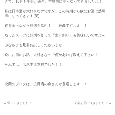
さて、10月も半分が過ぎ、本格的に寒くなってきましたね！
私は日本酒が大好きなのですが、この時期から飲むお酒は熱燗一
択になってきます(笑)
鍋を食べながら熱燗を飲む！！ 最高ですねえ！！
残ったスープに熱燗を割って「出汁割り」も美味しいですよ～！
みなさまも是非お試しくださいませ！
逆にお酒のお話、大好きなので何かあれば教えて下さい！
それでは、広尾本店本村でした！！
次回のブログは、広尾店の兪さんが登場します！！
←
帰ってきました！
文楽を見に行きました！
→