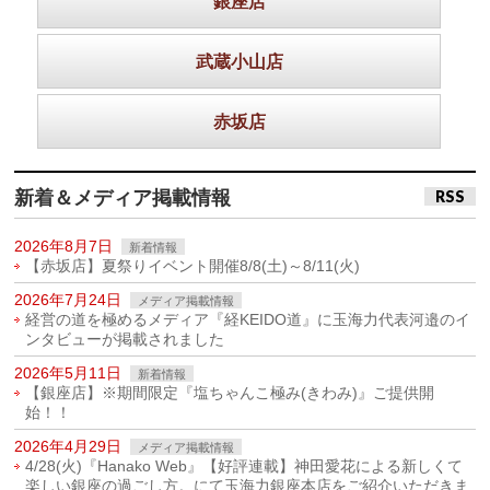
銀座店
武蔵小山店
赤坂店
新着＆メディア掲載情報
RSS
2026年8月7日
新着情報
【赤坂店】夏祭りイベント開催8/8(土)～8/11(火)
2026年7月24日
メディア掲載情報
経営の道を極めるメディア『経KEIDO道』に玉海力代表河邉のイ
ンタビューが掲載されました
2026年5月11日
新着情報
【銀座店】※期間限定『塩ちゃんこ極み(きわみ)』ご提供開
始！！
2026年4月29日
メディア掲載情報
4/28(火)『Hanako Web』【好評連載】神田愛花による新しくて
楽しい銀座の過ごし方。にて玉海力銀座本店をご紹介いただきま